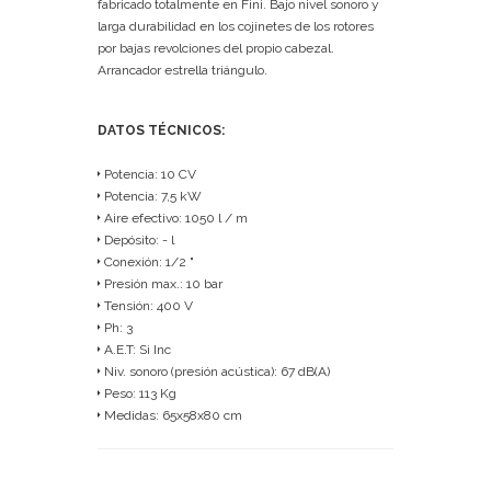
fabricado totalmente en Fini. Bajo nivel sonoro y
larga durabilidad en los cojinetes de los rotores
por bajas revolciones del propio cabezal.
Arrancador estrella triángulo.
DATOS TÉCNICOS:
Potencia: 10 CV
Potencia: 7,5 kW
Aire efectivo: 1050 l / m
Depósito: - l
Conexión: 1/2 "
Presión max.: 10 bar
Tensión: 400 V
Ph: 3
A.E.T: Si Inc
Niv. sonoro (presión acústica): 67 dB(A)
Peso: 113 Kg
Medidas: 65x58x80 cm