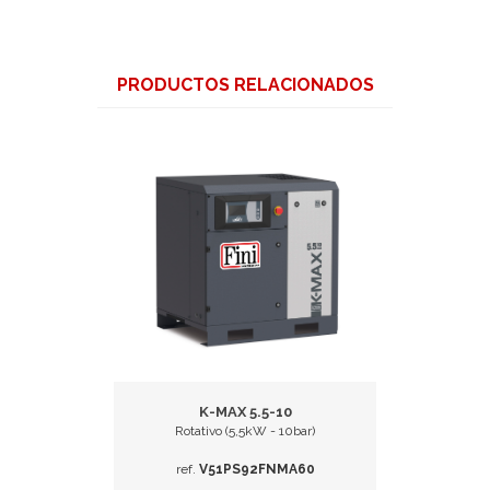
PRODUCTOS RELACIONADOS
K-MAX 5.5-10
ar)
Rotativo (5,5kW - 10bar)
Rot
A60
ref.
V51PS92FNMA60
ref