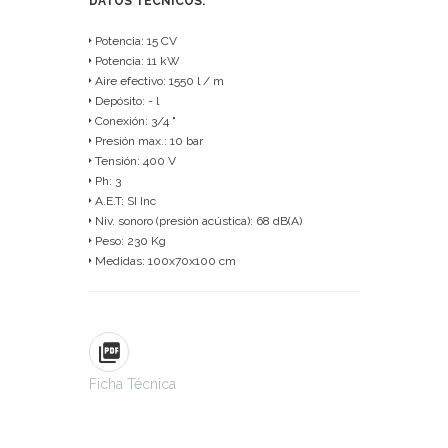
DATOS TÉCNICOS:
Potencia: 15 CV
Potencia: 11 kW
Aire efectivo: 1550 l / m
Depósito: - l
Conexión: 3/4 "
Presión max.: 10 bar
Tensión: 400 V
Ph: 3
A.E.T: SI Inc
Niv. sonoro (presión acústica): 68 dB(A)
Peso: 230 Kg
Medidas: 100x70x100 cm
Ficha Técnica