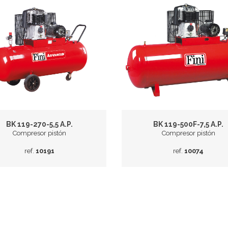
BK 119-270-5,5 A.P.
BK 119-500F-7,5 A.P.
Compresor pistón
Compresor pistón
ref.
10191
ref.
10074