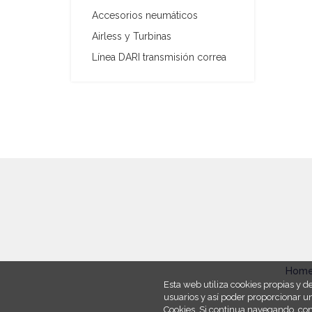
Accesorios neumáticos
Airless y Turbinas
Línea DARI transmisión correa
Hom
Esta web utiliza cookies propias y de
usuarios y así poder proporcionar un
Cookies. Si continua navegando, co